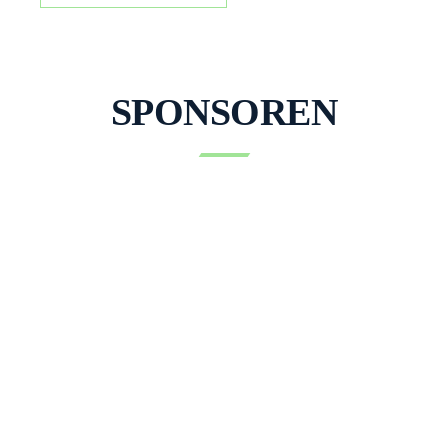
gute Seele der Schwimmabteilung und aus dem Triamare
kaum wegzudenken. Mit seiner Pfeife am Beckenrand,
seiner ruhigen Art und seinem unermüdlichen Einsatz […]
SPONSOREN