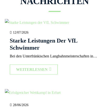
NACHRICHTEN
12/07/2026
Starke Leistungen Der VfL
Schwimmer
Bei den Unterfränkischen Langbahnmeisterschaften in
Großostheim zeigten die VfL Schwimmer
WEITERLESSEN
beeindruckende Leistungen und behaupteten sich gegen
eine starke Konkurrenz aus ganz Unterfranken.
Zahlreiche Medaillen, persönliche Bestzeiten und sogar
eine weitere Qualifikation für die Bayerischen
Meisterschaften waren der verdiente Lohn. Besonders
28/06/2026
erfolgreich war Oskar Dietz (Jahrgang 2016). Er sicherte