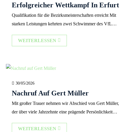
Erfolgreicher Wettkampf In Erfurt
sich den Titel des Unterfränkischen Meisters über […]
Qualifikation für die Bezirksmeisterschaften erreicht Mit
starken Leistungen kehrten zwei Schwimmer des VfL
1860 Bad Neustadt vom „Offenen Thüringer
WEITERLESSEN
Schwimmtreffen 2026“ in Erfurt zurück. In der Roland-
Matthes-Schwimmhalle gingen Mykhailo Kuzmenko
(Jahrgang 2014) und Richard Oehme (Jahrgang 2011) auf
der 50-Meter-Bahn an den Start und überzeugten mit
persönlichen Bestleistungen sowie zahlreichen Medaillen.
Beide Nachwuchsschwimmer absolvierten jeweils […]
30/05/2026
Nachruf Auf Gert Müller
Mit großer Trauer nehmen wir Abschied von Gert Müller,
der über viele Jahrzehnte eine prägende Persönlichkeit
unserer Schwimmabteilung war. Gert war weit mehr als
WEITERLESSEN
nur ein engagiertes Vereinsmitglied. Für viele war er die