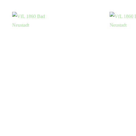
97616 Bad Neustadt a.d. Saale
Kontakt
0977