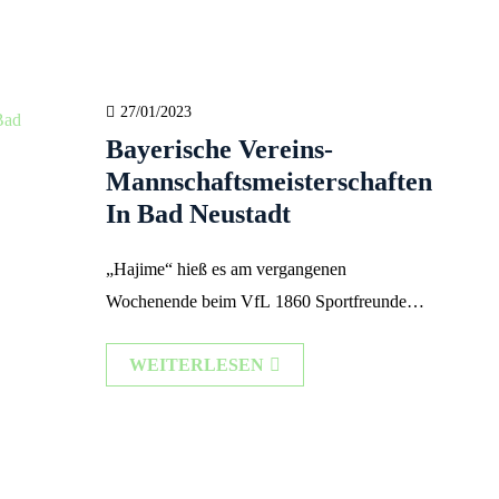
27/01/2023
Bayerische Vereins-
Mannschaftsmeisterschaften
In Bad Neustadt
„Hajime“ hieß es am vergangenen
Wochenende beim VfL 1860 Sportfreunde
Bad Neustadt in der Bürgermeister-Göbels-
WEITERLESEN
Halle. Die jungen Judoka (7 Mannschaften
der MU 14; 6 Mannschaften der FU 14; 5
Mannschaften der MU 18 und 1 Mannschaft
der FU 18) haben bei dieser Bayerischen
Vereinsmannschaftsmeisterschaft alles