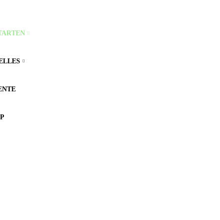
gaby.nuernberger@judo-nes.de
TARTEN
ELLES
ENTE
P