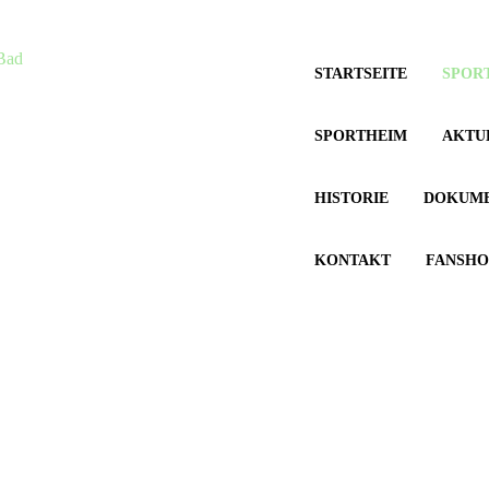
1 7177
mail@vfl-nes.de
STARTSEITE
SPOR
SPORTHEIM
AKTU
HISTORIE
DOKUM
KONTAKT
FANSHO