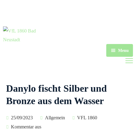
97616 Bad Neustadt a.d. Saale
Kontakt
09771 7177
mail@vfl-nes.de
Menu
Startseite
Sportarten
Danylo fischt Silber und
Sportheim
Fussball
Bronze aus dem Wasser
Aktuelles
Schwimmen
Herren
25/09/2023
Allgemein
VFL 1860
Historie
Handball
Fanshop
Jugend
Kommentar aus