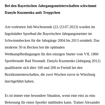
Dokumente
Judo
Offene Stellen
Bei den Bayerischen Jahrgangsmeisterschaften schwimmt
Danylo Kuzmenko aufs Treppchen
Kontakt
Turnen
Fanshop
Leichtathletik
Am vorletzten Juli-Wochenende (22./23.07.2023) wurden im
Ingolstädter Sportbad die Bayerischen Jahrgangsmeister im
Tischtennis
Schwimmbecken für die Jahrgänge 2004 bis 2013 ermittelt. Das
moderne 50 m Becken bot die optimalen
Volleyball
Wettkampfbedingungen für den einzigen Starter vom VfL 1860
Sportfreunde Bad Neustadt. Danylo Kuzmenko (Jahrgang 2012)
qualifizierte sich über 100 und 200 m Freistil bei den
Bezirksmeisterschaften, die zwei Wochen zuvor in Würzburg
durchgeführt haben.
Es ist immer eine besondere Situation, wenn eine eins zu eins
Betreuung für einen Sportler stattfinden kann. Trainer Alexander